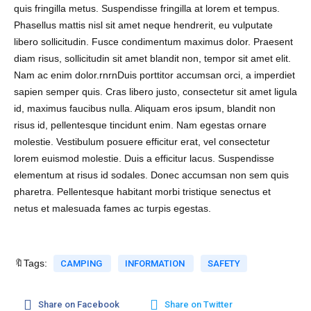
quis fringilla metus. Suspendisse fringilla at lorem et tempus.
Phasellus mattis nisl sit amet neque hendrerit, eu vulputate
libero sollicitudin. Fusce condimentum maximus dolor. Praesent
diam risus, sollicitudin sit amet blandit non, tempor sit amet elit.
Nam ac enim dolor.rnrnDuis porttitor accumsan orci, a imperdiet
sapien semper quis. Cras libero justo, consectetur sit amet ligula
id, maximus faucibus nulla. Aliquam eros ipsum, blandit non
risus id, pellentesque tincidunt enim. Nam egestas ornare
molestie. Vestibulum posuere efficitur erat, vel consectetur
lorem euismod molestie. Duis a efficitur lacus. Suspendisse
elementum at risus id sodales. Donec accumsan non sem quis
pharetra. Pellentesque habitant morbi tristique senectus et
netus et malesuada fames ac turpis egestas.
🔖Tags:
CAMPING
INFORMATION
SAFETY
Share on Facebook
Share on Twitter