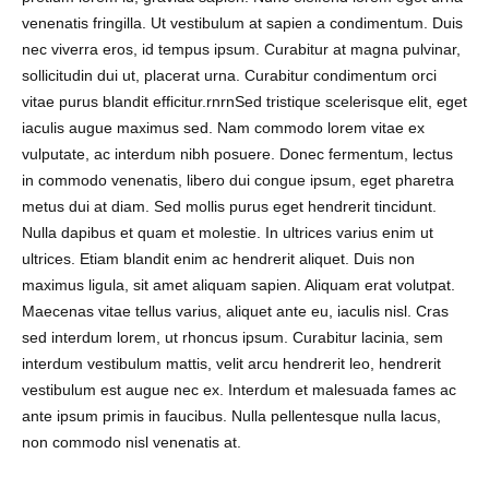
venenatis fringilla. Ut vestibulum at sapien a condimentum. Duis
nec viverra eros, id tempus ipsum. Curabitur at magna pulvinar,
sollicitudin dui ut, placerat urna. Curabitur condimentum orci
vitae purus blandit efficitur.rnrnSed tristique scelerisque elit, eget
iaculis augue maximus sed. Nam commodo lorem vitae ex
vulputate, ac interdum nibh posuere. Donec fermentum, lectus
in commodo venenatis, libero dui congue ipsum, eget pharetra
metus dui at diam. Sed mollis purus eget hendrerit tincidunt.
Nulla dapibus et quam et molestie. In ultrices varius enim ut
ultrices. Etiam blandit enim ac hendrerit aliquet. Duis non
maximus ligula, sit amet aliquam sapien. Aliquam erat volutpat.
Maecenas vitae tellus varius, aliquet ante eu, iaculis nisl. Cras
sed interdum lorem, ut rhoncus ipsum. Curabitur lacinia, sem
interdum vestibulum mattis, velit arcu hendrerit leo, hendrerit
vestibulum est augue nec ex. Interdum et malesuada fames ac
ante ipsum primis in faucibus. Nulla pellentesque nulla lacus,
non commodo nisl venenatis at.