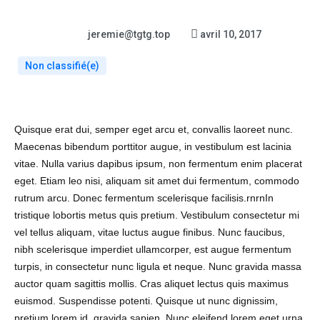
jeremie@tgtg.top
avril 10, 2017
Non classifié(e)
Quisque erat dui, semper eget arcu et, convallis laoreet nunc.
Maecenas bibendum porttitor augue, in vestibulum est lacinia
vitae. Nulla varius dapibus ipsum, non fermentum enim placerat
eget. Etiam leo nisi, aliquam sit amet dui fermentum, commodo
rutrum arcu. Donec fermentum scelerisque facilisis.rnrnIn
tristique lobortis metus quis pretium. Vestibulum consectetur mi
vel tellus aliquam, vitae luctus augue finibus. Nunc faucibus,
nibh scelerisque imperdiet ullamcorper, est augue fermentum
turpis, in consectetur nunc ligula et neque. Nunc gravida massa
auctor quam sagittis mollis. Cras aliquet lectus quis maximus
euismod. Suspendisse potenti. Quisque ut nunc dignissim,
pretium lorem id, gravida sapien. Nunc eleifend lorem eget urna