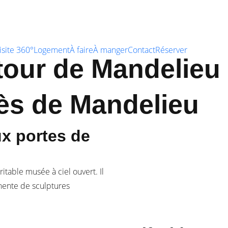
isite 360°
Logement
À faire
À manger
Contact
Réserver
utour de Mandelieu
rès de Mandelieu
ux portes de
itable musée à ciel ouvert. Il
anente de sculptures