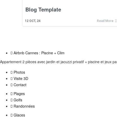
Blog Template
12
OCT, 24
Read More
Airbnb Cannes : Piscine + Clim
Appartement 2 pièces avec jardin et jacuzzi privatif + piscine et jeux p
Photos
Visite 3D
Contact
Plages
Golfs
Randonnées
Glaces