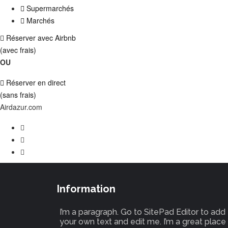
Supermarchés
Marchés
Réserver avec Airbnb
(avec frais)
OU
Réserver en direct
(sans frais)
Airdazur.com
Information
I’m a paragraph. Go to SitePad Editor to add
your own text and edit me. I’m a great place