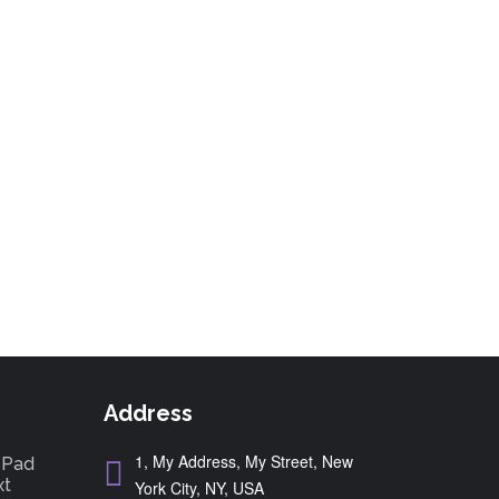
Address
1, My Address, My Street, New
tePad
xt
York City, NY, USA