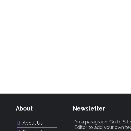
About
Newsletter
I’m a paragraph. Go to Si
About Us
Editor to add your own te