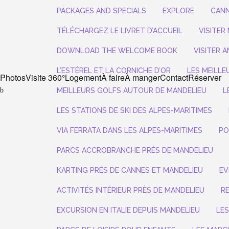
PACKAGES AND SPECIALS
EXPLORE
CANN
TÉLÉCHARGEZ LE LIVRET D’ACCUEIL
VISITER 
DOWNLOAD THE WELCOME BOOK
VISITER A
L’ESTÉREL ET LA CORNICHE D’OR
LES MEILLE
Photos
Visite 360°
Logement
À faire
À manger
Contact
Réserver
MEILLEURS GOLFS AUTOUR DE MANDELIEU
L
LES STATIONS DE SKI DES ALPES-MARITIMES
VIA FERRATA DANS LES ALPES-MARITIMES
PO
PARCS ACCROBRANCHE PRÈS DE MANDELIEU
KARTING PRÈS DE CANNES ET MANDELIEU
EV
ACTIVITÉS INTÉRIEUR PRÈS DE MANDELIEU
R
EXCURSION EN ITALIE DEPUIS MANDELIEU
LE