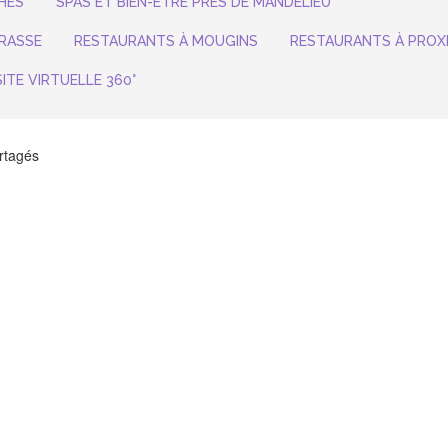
HÉS
SPAS ET BIEN-ÊTRE PRÈS DE MANDELIEU
RASSE
RESTAURANTS À MOUGINS
RESTAURANTS À PROX
SITE VIRTUELLE 360°
artagés