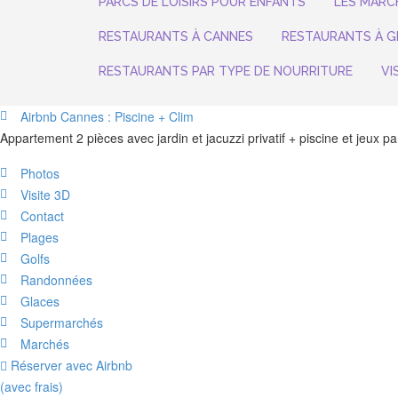
PARCS DE LOISIRS POUR ENFANTS
LES MARC
RESTAURANTS À CANNES
RESTAURANTS À G
RESTAURANTS PAR TYPE DE NOURRITURE
VI
Airbnb Cannes : Piscine + Clim
Appartement 2 pièces avec jardin et jacuzzi privatif + piscine et jeux p
Photos
Visite 3D
Contact
Plages
Golfs
Randonnées
Glaces
Supermarchés
Marchés
Réserver avec Airbnb
(avec frais)