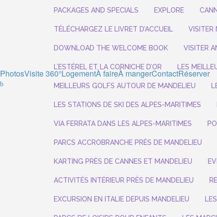
PACKAGES AND SPECIALS
EXPLORE
CANN
TÉLÉCHARGEZ LE LIVRET D’ACCUEIL
VISITER 
DOWNLOAD THE WELCOME BOOK
VISITER A
L’ESTÉREL ET LA CORNICHE D’OR
LES MEILLE
Photos
Visite 360°
Logement
À faire
À manger
Contact
Réserver
MEILLEURS GOLFS AUTOUR DE MANDELIEU
L
LES STATIONS DE SKI DES ALPES-MARITIMES
VIA FERRATA DANS LES ALPES-MARITIMES
PO
PARCS ACCROBRANCHE PRÈS DE MANDELIEU
KARTING PRÈS DE CANNES ET MANDELIEU
EV
ACTIVITÉS INTÉRIEUR PRÈS DE MANDELIEU
R
EXCURSION EN ITALIE DEPUIS MANDELIEU
LE